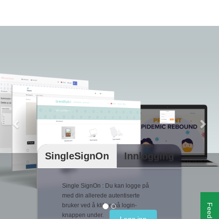
Previous
Nex
SingleSignOn
Innlogging
Single SignOn : Du kan logge på
med din allerede autentiserte
bruker ved å klikke på login-
Feedback
knappen under.
Logg inn